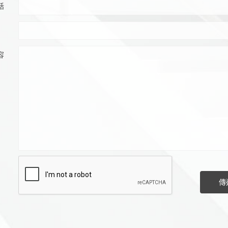
話
容
傳