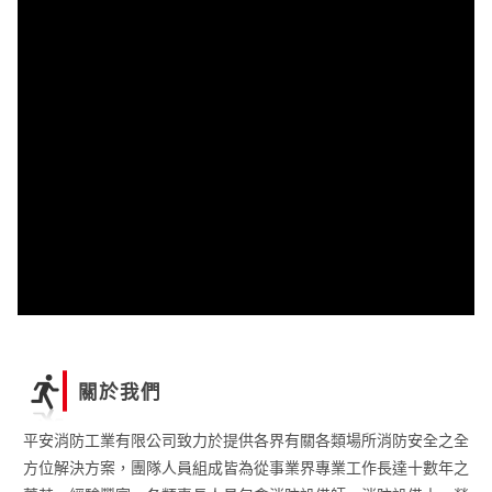
相關法令
建築物公共安全檢查簽證及申報辦法
2018-10-26
相關法令
第二篇第二章 室內消防栓
2018-10-25
關於我們
平安消防工業有限公司致力於提供各界有關各類場所消防安全之全
方位解決方案，團隊人員組成皆為從事業界專業工作長達十數年之