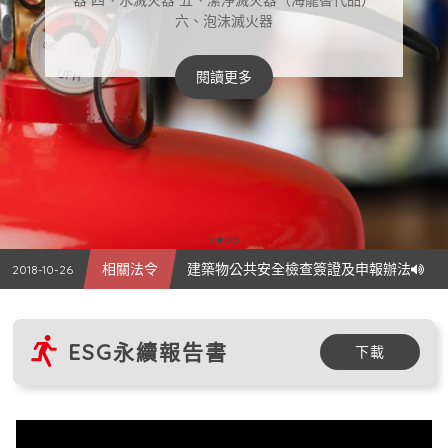
器 四、水滅火器 五、潔淨滅火器（海龍替代品）
六、泡沫滅火器
閱讀更多
相關法令
自108年1月1日起消防水帶應實施耐水壓試驗
2018-11-02
重要公告
內政部訂消防安檢辦法 未檢修申報最高罰5萬
2019-03-09
相關法令
滅火器認可基準修正規定令修正發布
2018-10-26
相關法令
建築物公共安全檢查簽證及申報辦法
2018-10-26
相關法令
第二篇第二章 室內消防栓
2018-10-25
ESG永續報告書
相關法令
自108年1月1日起消防水帶應實施耐水壓試驗
2018-11-02
下載
重要公告
內政部訂消防安檢辦法 未檢修申報最高罰5萬
2019-03-09
相關法令
滅火器認可基準修正規定令修正發布
2018-10-26