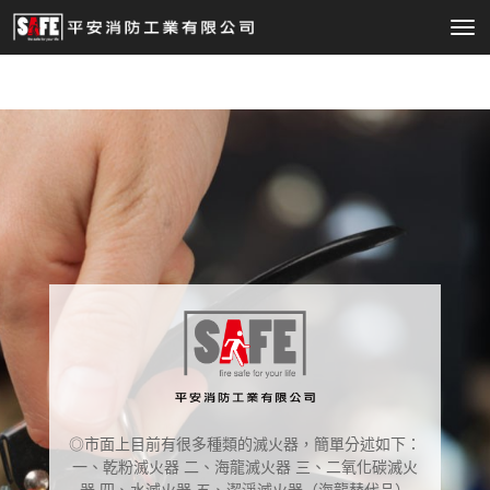
Tog
nav
◎市面上目前有很多種類的滅火器，簡單分述如下：
一、乾粉滅火器 二、海龍滅火器 三、二氧化碳滅火